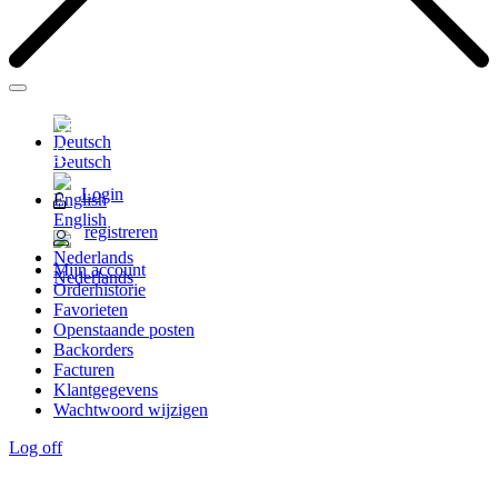
Toggle
navigation
Deutsch
Login
English
registreren
Mijn account
Nederlands
Orderhistorie
Favorieten
Openstaande posten
Backorders
Facturen
Klantgegevens
Wachtwoord wijzigen
Log off